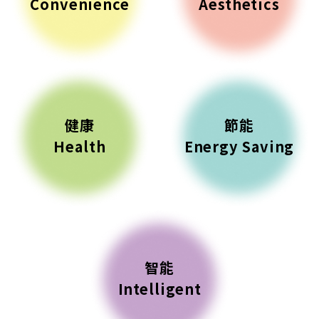
Convenience
Aesthetics
健康
節能
Health
Energy Saving
智能
Intelligent