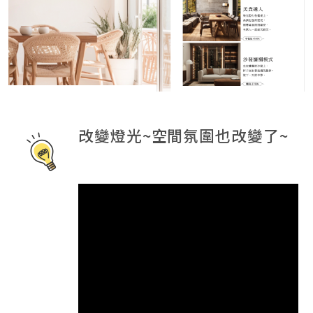
改變燈光~空間氛圍也改變了~