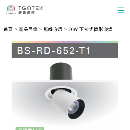
首頁
>
產品目錄
>
無線嵌燈
>
20W 下拉式筒形嵌燈