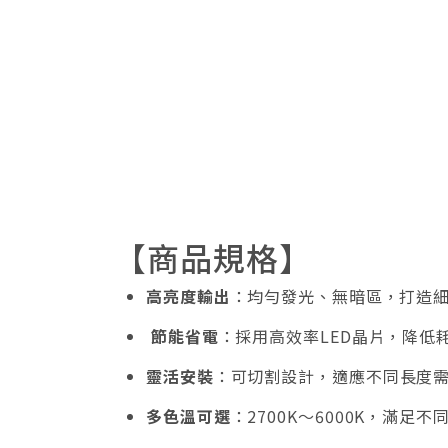
【商品規格】
高亮度輸出
：均勻發光、無暗區，打造
節能省電
：採用高效率LED晶片，降低
靈活安裝
：可切割設計，適應不同長度
多色溫可選
：2700K～6000K，滿足