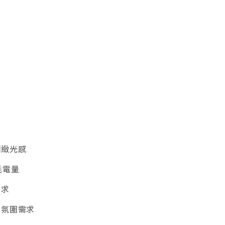
細緻光感
耗電量
需求
不同氛圍需求