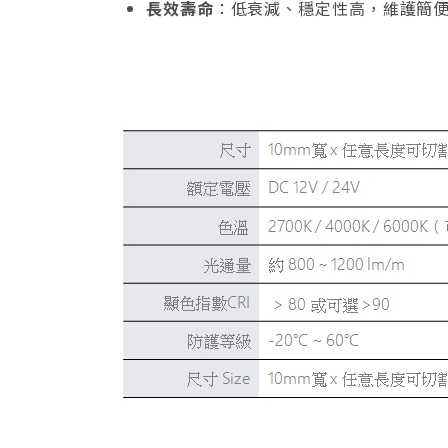
長效壽命
：低衰減、穩定性高，維護簡