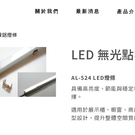
關於我們
最新消息
產品
無線鋁燈條
LED 無光
AL-524 LED燈條
具備高亮度、節能與穩定
擇。
適用於展示櫃、櫥窗、商
型設計，提升整體空間質